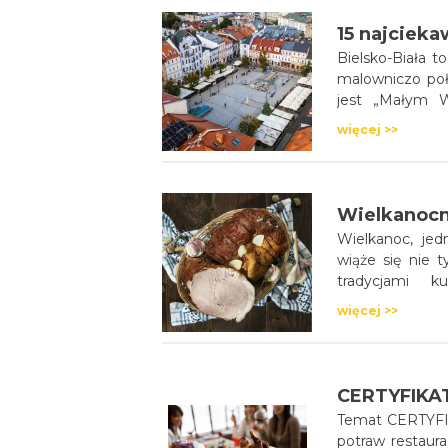
Bielsko-Biała t
malowniczo poł
jest „Małym W
secesyjnymi ka
więcej >>
Wielkanoc
Wielkanoc, jed
wiąże się nie t
tradycjami k
charakterystyc
więcej >>
stołach, często
Temat CERTYFIK
potraw restaur