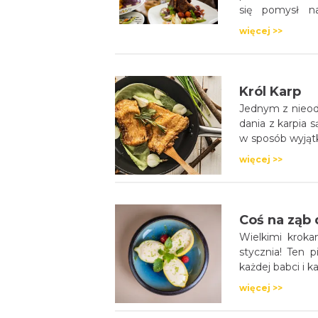
się pomysł na
przyznawany? 
więcej >>
najlepszych res
Król Karp
Jednym z nieodł
dania z karpia s
w sposób wyjąt
kulinarnych.
więcej >>
Coś na ząb 
Wielkimi krokam
stycznia! Ten 
każdej babci i 
więcej >>