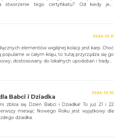
 stworzenie tego certyfikatu? Od kiedy jest
I dlaczego jest to tak ważne wyróżnienie dla
tauracji w województwie śląskim?
2024-12-11
ącznych elementów wigilijnej kolacji jest karp. Choć
ą popularne w całym kraju, to tutaj przyrządza się go
kowy, dostosowany do lokalnych upodobań i tradycji
2024-12-10
dla Babci i Dziadka
i zbliża się Dzień Babci i Dziadka! To już 21 i 22
pierwszy miesiąc Nowego Roku jest wyjątkowy dla
każdego dziadka.