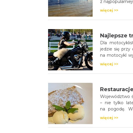
z najpopularni
więcej >>
Dla motocyklis
jedzie się przy
na motocykl w
bez ograniczeń
więcej >>
środkiem tran
miejsca, bez 
biegnących pr
Ziemię Pszczy
emocji, a na p
Województwo ślą
– nie tylko la
na pogodę. W r
kampania „Ślą
więcej >>
Organizację Tur