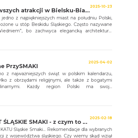
2025-10-23
15 najciekawszych atrakcji w Bielsku-Białej
o jedno z najpiękniejszych miast na południu Polski,
ożone u stóp Beskidu Śląskiego. Często nazywane
iedniem”, bo zachwyca elegancką architekturą,
mienicami i klimatycznym Starym Miastem.
2025-04-02
ne PrzySMAKI
no z najważniejszych świąt w polskim kalendarzu,
ylko z obrzędami religijnymi, ale także z bogatymi
ulinarnymi. Każdy region Polski ma swoje
zne potrawy, które pojawiają się na wielkanocnych
 przekazywane z pokolenia na pokolenie.
2025-02-18
CERTYFIKAT ŚLĄSKIE SMAKI - z czym to się je?
ATU Śląskie Smaki... Rekomendacje dla wybranych
acji z województwa śląskiego. Czy wiemy skąd wziął