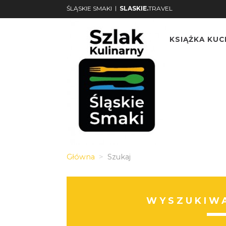
|
ŚLĄSKIE SMAKI
SLASKIE.
TRAVEL
KSIĄŻKA KU
Główna
Szukaj
WYSZUKIWA