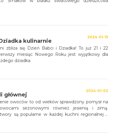
ięto Smaków w blasku światowego dziedzictwa
2024-01-15
 Dziadka kulinarnie
i zbliża się Dzień Babci i Dziadka! To już 21 i 22
pierwszy miesiąc Nowego Roku jest wyjątkowy dla
każdego dziadka.
2024-01-02
li głównej
szenie owoców to od wieków sprawdzony pomysł na
 owocami sezonowymi również jesienią i zimą.
ory są popularne w każdej kuchni regionalnej –
hni regionalnej województwa śląskiego zajmują
ejsce. Każda gospodyni miała swój sposób na
owideł śliwkowych, suszonych jabłek, czy moreli. To