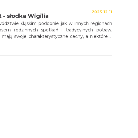
dzictwo w śląskim zostało urozmaicone o wpływy
2023-12-11
iackie, czy żydowskie. Złożona historia regionu
 - słodka Wigilia
na niezwykle zróżnicowaną i urozmaiconą kuchnię, w
wództwie śląskim podobnie jak w innych regionach
jdzie coś dla siebie.
zasem rodzinnych spotkań i tradycyjnych potraw.
e mają swoje charakterystyczne cechy, a niektóre z
różnić od dań przygotowywanych w innych częściach
2023-12-08
ania główne
skie z bogatą historią i silną kulturą, posiada swoje
cje kulinarne, zwłaszcza podczas Wigilii, która jest
żniejszych momentów świątecznych.
2023-12-05
ne - tradycyjne i nie tylko...
i rodzinna atmosfera... Województwo śląskie - region