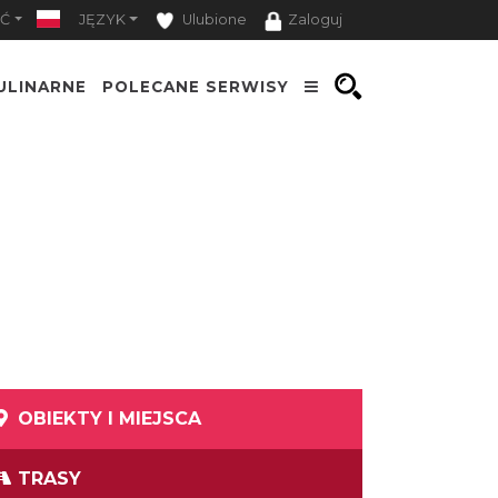
Ć
JĘZYK
Ulubione
Zaloguj
ULINARNE
POLECANE SERWISY
OBIEKTY I MIEJSCA
TRASY