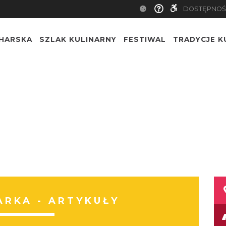
DOSTĘPNOŚ
CHARSKA
SZLAK KULINARNY
FESTIWAL
TRADYCJE K
RKA - ARTYKUŁY