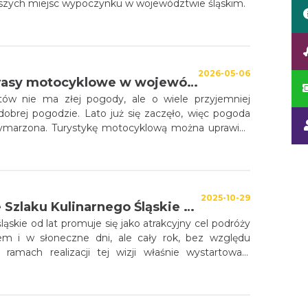
ejszych miejsc wypoczynku w województwie śląskim.
2026-05-06
Najlepsze trasy motocyklowe w województwie Śląskim
tów nie ma złej pogody, ale o wiele przyjemniej
 dobrej pogodzie. Lato już się zaczęło, więc pogoda
ymarzona. Turystykę motocyklową można uprawiać
. A gdzie jeździć w województwie śląskim? Tym
sportu można dotrzeć praktycznie do każdego
większych problemów. Przedstawiamy sześć tras,
zez Jurę Krakowsko-Częstochowską, Beskidy czy
2025-10-29
ńską, dostarczą motocyklistom niesamowitych
Restauracje Szlaku Kulinarnego Śląskie Smaki w ogólnopolskiej kampanii "Śląskie na każdą pogodę"
ewno krajoznawczych wrażeń.
skie od lat promuje się jako atrakcyjny cel podróży
tem i w słoneczne dni, ale cały rok, bez względu
amach realizacji tej wizji właśnie wystartowała
skie na każdą pogodę”, prowadzona przez Śląską
ystyczną.