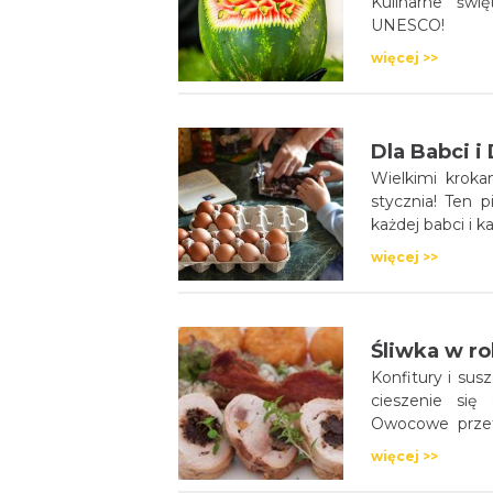
Kulinarne św
UNESCO!
więcej >>
Dla Babci i
Wielkimi krokam
stycznia! Ten 
każdej babci i 
więcej >>
Śliwka w ro
Konfitury i su
cieszenie się
Owocowe przetw
również w kuc
więcej >>
szczególne mi
wykorzystanie p