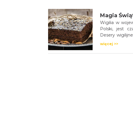
kulinarne dzie
czeskie, austr
Magia Świąt
przełożyła się 
Wigilia w woje
której każdy zna
Polski, jest c
Desery wigilijn
nich mogą się 
więcej >>
kraju.
Wigilijne d
Województwo ślą
wyjątkowe trady
jednym z najwa
więcej >>
Zupy wigilij
Smak, tradycja 