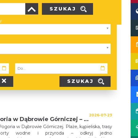
SZUKAJ
y
SZUKAJ
2026-07-23
Jeziora Pogoria w Dąbrowie Górniczej – wypoczynek nad wodą, aktywnie i blisko natury
ogoria w Dąbrowie Górniczej. Plaże, kąpieliska, trasy
porty wodne i przyroda – odkryj jedno