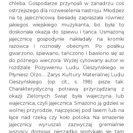
chleba. Gospodarze przynosili w zanadrzu coś
ostrzejszego dla rozweselenia nastroju. Młodzież
na tę jajecznicową biesiadę zapraszała również
jakiegoś wiejskiego muzykanta, bo była to
doskonała okazja do śpiewu i tańca. Usmażoną
jajecznicę gospodynie nakładały na kromki
razowca i roznosiły obecnym. Po posiłku
gwarzono, śpiewano, tańczono i bawiono się aż
do późnego wieczora. Wyżej cytowany autor w
rozdziale Pożywieniu Ludu Cieszyńskiego w
Płyniesz Olzo…. Zarys Kultury Materialnej Ludu
Cieszyńskiego (op. cit., s. 198) pisze tak:
Charakterystyczną potrawą przyrządzaną z
okazji Zielonych Świąt była wajeczyna lub
wajecznica, czyli jajecznica. Smażono ją gdzieś w
wolnej przyrodzie, najczęściej pod lasem lub na
łące nad rzeką czy koło potoka. Na smażenie
jajecznicy wyruszali zazwyczaj gremialnie
wszyscy domowi; nierzadko spotykało się tam