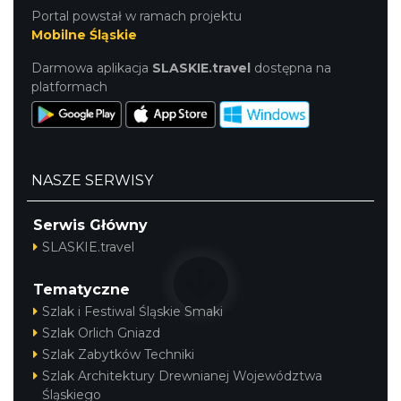
Portal powstał w ramach projektu
Mobilne Śląskie
Darmowa aplikacja
SLASKIE.travel
dostępna na
platformach
NASZE SERWISY
Serwis Główny
SLASKIE.travel
Tematyczne
Szlak i Festiwal Śląskie Smaki
Szlak Orlich Gniazd
Szlak Zabytków Techniki
Szlak Architektury Drewnianej Województwa
Śląskiego