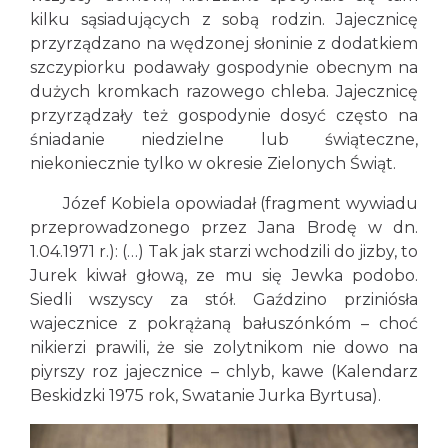
kilku sąsiadujących z sobą rodzin. Jajecznicę
przyrządzano na wędzonej słoninie z dodatkiem
szczypiorku podawały gospodynie obecnym na
dużych kromkach razowego chleba. Jajecznicę
przyrządzały też gospodynie dosyć często na
śniadanie niedzielne lub świąteczne,
niekoniecznie tylko w okresie Zielonych Świąt.
Józef Kobiela opowiadał (fragment wywiadu
przeprowadzonego przez Jana Brodę w dn.
1.04.1971 r.): (…) Tak jak starzi wchodzili do jizby, to
Jurek kiwał głową, ze mu się Jewka podobo.
Siedli wszyscy za stół. Gaździno prziniósła
wajecznice z pokrążaną bałuszónkóm – choć
nikierzi prawili, że sie zolytnikom nie dowo na
piyrszy roz jajecznice – chlyb, kawe (Kalendarz
Beskidzki 1975 rok, Swatanie Jurka Byrtusa).