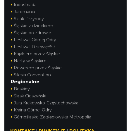
Industriada
Juromania
Szlak Przyrody
Śląskie z dzieckiem
Śląskie po zdrowie
Festiwal Górnej Odry
Festiwal DziewięćSił
Kajakiem przez Śląskie
Narty w Śląskim
Rowerem przez Śląskie
Silesia Convention
Regionalne
Beskidy
Śląsk Cieszyński
Jura Krakowsko-Częstochowska
Kraina Górnej Odry
Górnośląsko-Zagłębiowska Metropolia