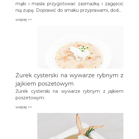
mąki i masła przygotować zasmażkę i zagęścić
nią zupę. Doprawić do smaku przyprawami, dodać
śmietanę i posiekaną zieleninę. Serwować z
więcej >>
zapieczonym w boczku krupniokiem,
faszerowanym przepiórczym jajkiem.
Żurek cysterski na wywarze rybnym z
jajkiem poszetowym
Żurek cysterski na wywarze rybnym z jajkiem
poszetowym.
więcej >>