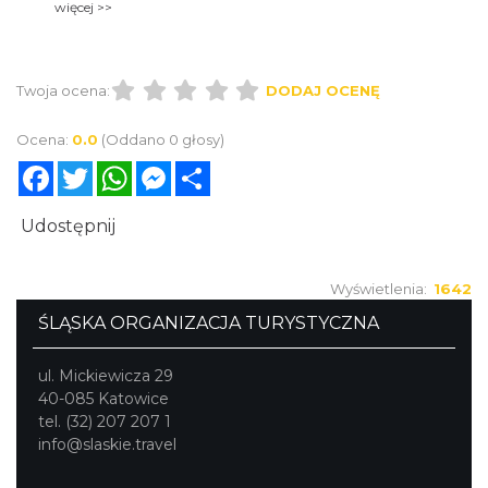
więcej >>
Twoja ocena:
DODAJ OCENĘ
Ocena:
0.0
(Oddano 0 głosy)
Facebook
Twitter
WhatsApp
Messenger
Share
Udostępnij
Wyświetlenia:
1642
ŚLĄSKA ORGANIZACJA TURYSTYCZNA
ul. Mickiewicza 29
40-085 Katowice
tel. (32) 207 207 1
info@slaskie.travel