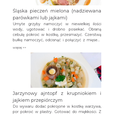
Śląska pieczeń mielona (nadziewana
parówkami lub jajkami)
Umyte grzyby namoczyć w niewielkiej ilości
wody, ugotować i drobno posiekać. Obraną
cebulę pokroić w kostkę, przesmażyć. Czerstwą
bułkę namoczyć, odcisnąć i połączyć z mięsem
mielonym, posiekanymi grzybami, usmażoną
więcej >>
cebulą, jajkami; przyprawić solą, pieprzem, gałką
muszkatołową. Wszystko wyrobić, wymieszać, aż
masa będzie gładka i pulchna. Wyłożyć na
stolnicę podsypaną tartą bułką, uformować
prostokątny placek. Zawinięte w plastry sera
żółtego parówki lub jajka ugotowane na twardo
ułożyć na środku mięsnego placka. Zwinąć w
rulon, włożyć do formy wysmarowanej tłuszczem,
Jarzynowy ajntopf z krupniokiem i
piec w piekarniku około 50 minut, skrapiając co
jakiś czas stopionym smalcem i wywarem z
jajkiem przepiórczym
grzybów.
Do wywaru dodać pokrojone w kostkę warzywa,
por pokroić w plastry. Gotować do miękkości. Z