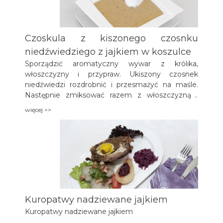
Czoskula z kiszonego czosnku
niedźwiedziego z jajkiem w koszulce
Sporządzić aromatyczny wywar z królika,
włoszczyzny i przypraw. Ukiszony czosnek
niedźwiedzi rozdrobnić i przesmażyć na maśle.
Następnie zmiksować razem z włoszczyzną i
resztkami mięsa królika. Dodać do
więcej >>
przecedzonego wywaru, doprawić, podprawić
śmietanką. Na wierzch ułożyć ugotowane jajko w
koszulce. Zupa z kiszonego czosnku
niedźwiedziego o niezwykłych właściwościach
leczniczych i wspaniałym smaku.
Kuropatwy nadziewane jajkiem
Kuropatwy nadziewane jajkiem