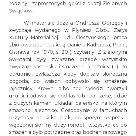
rodziny i zaproszonych gości z okazji Zielonych
Świątków.
W materiale Józefa Ondrusza Obrzędy i
zwyczaje wydanego w Płyniesz Olzo… Zarys
Kultury Materialnej Ludu Cieszyńskiego (praca
zbiorowa pod redakcją Daniela Kadłubca, Profil,
Ostrawa rok 1970, s. 201) czytamy: Z Zielonymi
Świętami były związane przede wszystkim
zwyczaje pasterskie i smażenie jajecznicy. (…) Po
południu, zwłaszcza kiedy dopisała słoneczna
pogoda, po wsiach odbywało się smażenie
jajecznicy. Krewni albo też sąsiedzi tworzyli
grupki i udawali się pod las lub nad rzekę, gdzie
z dużych kamieni układali palenisko, na którym
smażono jajecznicę. Gospodynie w fartuchach
przynosiły po kilka jajek, po sporym kłepetku
wędzonej słoniny, duży rondel i wszystko, co do
smażenia było potrzebne oraz bochen razowego