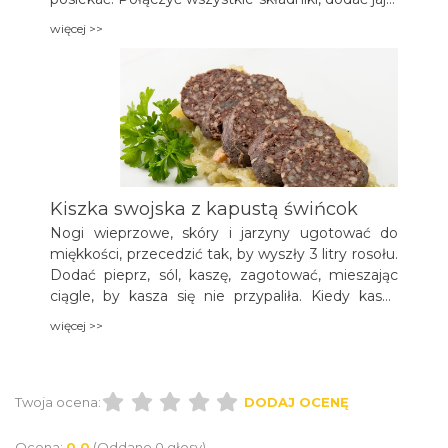
doprawić do smaku. Jelita napełnić mięsno-rybną
więcej >>
masą mieloną, uformować kiełbaski i gotować w
wywarze mięsno-warzywnym około 10 minut.
Kiszka swojska z kapustą świńcok
Nogi wieprzowe, skóry i jarzyny ugotować do
miękkości, przecedzić tak, by wyszły 3 litry rosołu.
Dodać pieprz, sól, kaszę, zagotować, mieszając
ciągle, by kasza się nie przypaliła. Kiedy kasza
wchłonie cały rosół, zdjąć z ognia, dodać
więcej >>
zmielone skwarki i skóry, krew oraz trochę
przyprawy do potraw, zgnieciony czosnek.
Wymieszać szybko, aby krew się dobrze
rozprowadziła, doprawić do smaku według
Twoja ocena:
DODAJ OCENĘ
uznania. Włożyć do jelit kiszkę, w jelicie parzyć 0,5
godziny, żeby się zagotowała. Podawać z kapustą
Ocena:
0.0
(Oddano 0 głosy)