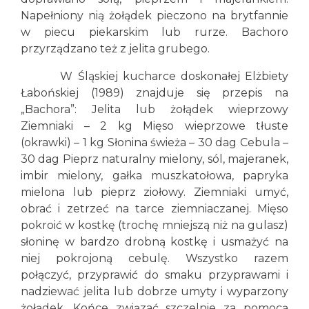
Napełniony nią żołądek pieczono na brytfannie
w piecu piekarskim lub rurze. Bachoro
przyrządzano też z jelita grubego.
W Śląskiej kucharce doskonałej Elżbiety
Łabońskiej (1989) znajduje się przepis na
„Bachora”: Jelita lub żołądek wieprzowy
Ziemniaki – 2 kg Mięso wieprzowe tłuste
(okrawki) – 1 kg Słonina świeża – 30 dag Cebula –
30 dag Pieprz naturalny mielony, sól, majeranek,
imbir mielony, gałka muszkatołowa, papryka
mielona lub pieprz ziołowy. Ziemniaki umyć,
obrać i zetrzeć na tarce ziemniaczanej. Mięso
pokroić w kostkę (trochę mniejszą niż na gulasz)
słoninę w bardzo drobną kostkę i usmażyć na
niej pokrojoną cebulę. Wszystko razem
połączyć, przyprawić do smaku przyprawami i
nadziewać jelita lub dobrze umyty i wyparzony
żołądek. Końce związać szczelnie za pomocą