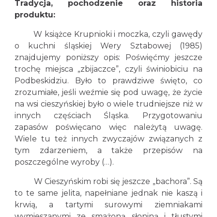
Tradycja, pochodzenie oraz historia
produktu:
W książce Krupnioki i moczka, czyli gawędy
o kuchni śląskiej Wery Sztabowej (1985)
znajdujemy poniższy opis: Poświęćmy jeszcze
trochę miejsca „zbijaczce”, czyli świniobiciu na
Podbeskidziu. Było to prawdziwe święto, co
zrozumiałe, jeśli weźmie się pod uwagę, że życie
na wsi cieszyńskiej było o wiele trudniejsze niż w
innych częściach Śląska. Przygotowaniu
zapasów poświęcano więc należytą uwagę.
Wiele tu też innych zwyczajów związanych z
tym zdarzeniem, a także przepisów na
poszczególne wyroby (…).
W Cieszyńskim robi się jeszcze „bachora”. Są
to te same jelita, napełniane jednak nie kaszą i
krwią, a tartymi surowymi ziemniakami
wymieszanymi ze smażoną słoniną i tłustymi