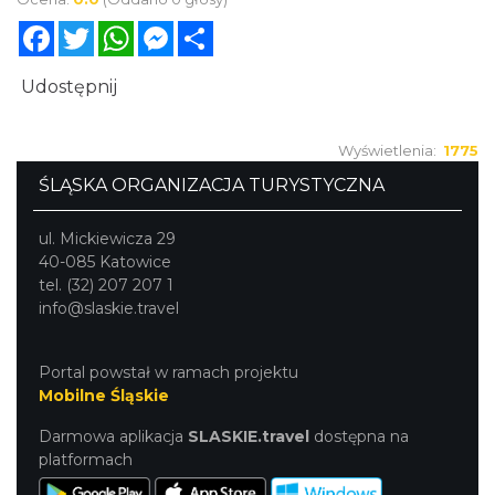
świńcok.
Facebook
Twitter
WhatsApp
Messenger
Share
Udostępnij
Wyświetlenia:
1775
ŚLĄSKA ORGANIZACJA TURYSTYCZNA
ul. Mickiewicza 29
40-085 Katowice
tel. (32) 207 207 1
info@slaskie.travel
Portal powstał w ramach projektu
Mobilne Śląskie
Darmowa aplikacja
SLASKIE.travel
dostępna na
platformach