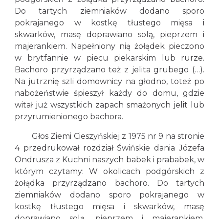
Do tartych ziemniaków dodano sporo
pokrajanego w kostkę tłustego mięsa i
skwarków, masę doprawiano solą, pieprzem i
majerankiem. Napełniony nią żołądek pieczono
w brytfannie w piecu piekarskim lub rurze.
Bachoro przyrządzano też z jelita grubego (…).
Na jutrznię szli domownicy na głodno, toteż po
nabożeństwie śpieszył każdy do domu, gdzie
witał już wszystkich zapach smażonych jelit lub
przyrumienionego bachora.
Głos Ziemi Cieszyńskiej z 1975 nr 9 na stronie
4 przedrukował rozdział Świńskie dania Józefa
Ondrusza z Kuchni naszych babek i prababek, w
którym czytamy: W okolicach podgórskich z
żołądka przyrządzano bachoro. Do tartych
ziemniaków dodano sporo pokrajanego w
kostkę tłustego mięsa i skwarków, masę
doprawiano solą, pieprzem i majerankiem.