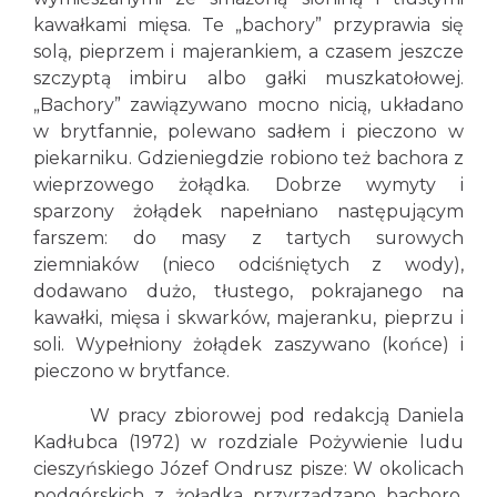
kawałkami mięsa. Te „bachory” przyprawia się
solą, pieprzem i majerankiem, a czasem jeszcze
szczyptą imbiru albo gałki muszkatołowej.
„Bachory” zawiązywano mocno nicią, układano
w brytfannie, polewano sadłem i pieczono w
piekarniku. Gdzieniegdzie robiono też bachora z
wieprzowego żołądka. Dobrze wymyty i
sparzony żołądek napełniano następującym
farszem: do masy z tartych surowych
ziemniaków (nieco odciśniętych z wody),
dodawano dużo, tłustego, pokrajanego na
kawałki, mięsa i skwarków, majeranku, pieprzu i
soli. Wypełniony żołądek zaszywano (końce) i
pieczono w brytfance.
W pracy zbiorowej pod redakcją Daniela
Kadłubca (1972) w rozdziale Pożywienie ludu
cieszyńskiego Józef Ondrusz pisze: W okolicach
podgórskich z żołądka przyrządzano bachoro.