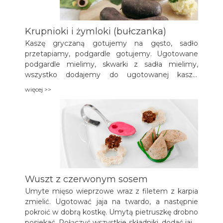
Krupnioki i żymloki (bułczanka)
Kaszę gryczaną gotujemy na gęsto, sadło
przetapiamy, podgardle gotujemy. Ugotowane
podgardle mielimy, skwarki z sadła mielimy,
wszystko dodajemy do ugotowanej kaszy.
Dolewamy krew i wszystko dokładnie mieszamy
więcej >>
wraz z przyprawami. Wkładamy farsz do
specjalnych osłonek.
Wuszt z czerwonym sosem
Umyte mięso wieprzowe wraz z filetem z karpia
zmielić. Ugotować jaja na twardo, a następnie
pokroić w dobrą kostkę. Umytą pietruszkę drobno
posiekać. Połączyć wszystkie składniki, dodać jajo,