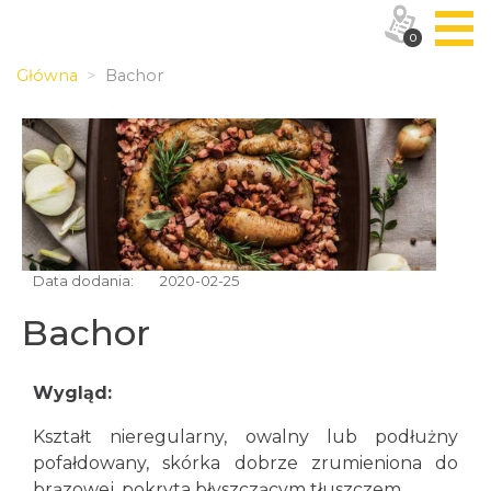
0
Główna
Bachor
Data dodania:
2020-02-25
Bachor
Wygląd:
Kształt nieregularny, owalny lub podłużny
pofałdowany, skórka dobrze zrumieniona do
brązowej, pokryta błyszczącym tłuszczem.