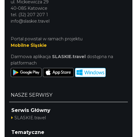
ul. Mickiewicza 29
40-085 Katowice
tel. (32) 207 207 1
info@slaskie.travel
Portal powstał w ramach projektu
Mobilne Śląskie
Darmowa aplikacja
SLASKIE.travel
dostępna na
platformach
NASZE SERWISY
Serwis Główny
SLASKIE.travel
Tematyczne