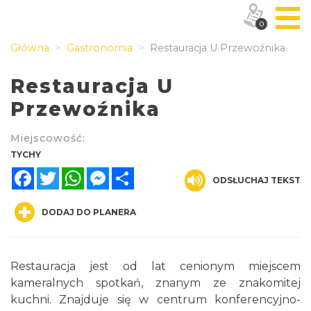
0
Główna
Gastronomia
Restauracja U Przewoźnika
Restauracja U
Przewoźnika
Miejscowość:
TYCHY
Facebook
Twitter
WhatsApp
Messenger
Share
ODSŁUCHAJ TEKST
DODAJ DO PLANERA
Restauracja jest od lat cenionym miejscem
kameralnych spotkań, znanym ze znakomitej
kuchni. Znajduje się w centrum konferencyjno-