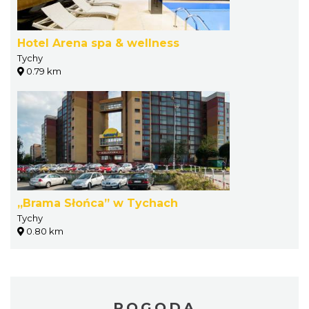
Hotel Arena spa & wellness
Tychy
0.79 km
„Brama Słońca” w Tychach
Tychy
0.80 km
POGODA