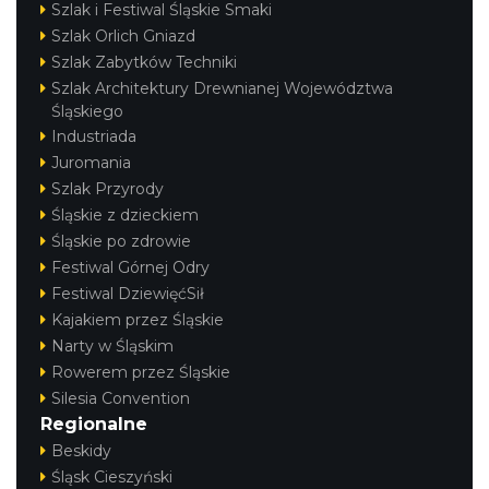
Szlak i Festiwal Śląskie Smaki
Szlak Orlich Gniazd
Szlak Zabytków Techniki
Szlak Architektury Drewnianej Województwa
Śląskiego
Industriada
Juromania
Szlak Przyrody
Śląskie z dzieckiem
Śląskie po zdrowie
Festiwal Górnej Odry
Festiwal DziewięćSił
Kajakiem przez Śląskie
Narty w Śląskim
Rowerem przez Śląskie
Silesia Convention
Regionalne
Beskidy
Śląsk Cieszyński