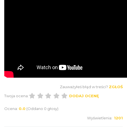
Zauważyłeś błąd w treści?
ZGŁOŚ
Twoja ocena:
DODAJ OCENĘ
Ocena:
0.0
(Oddano 0 głosy)
Wyświetlenia:
1201