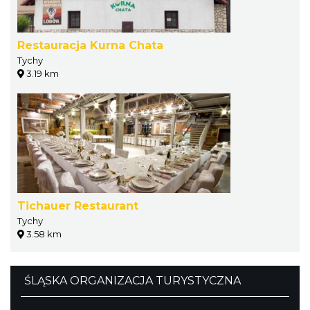
Restauracja Kurna Chata
Tychy
3.19 km
Tichauer Restaurant
Tychy
3.58 km
ŚLĄSKA ORGANIZACJA TURYSTYCZNA