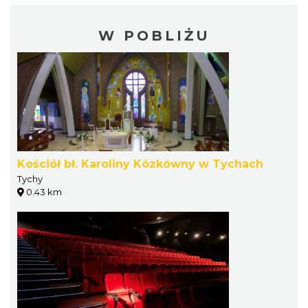
W POBLIŻU
Kościół bł. Karoliny Kózkówny w Tychach
Tychy
0.43 km