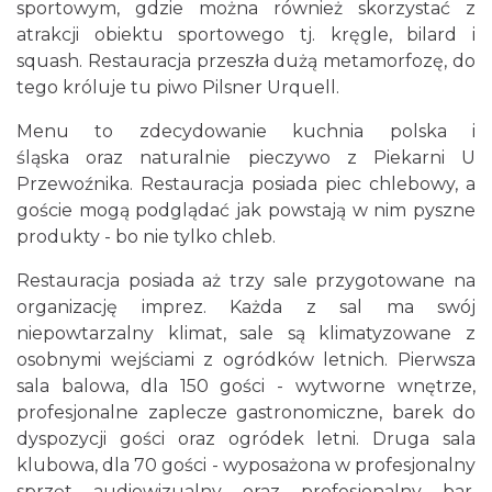
sportowym, gdzie można również skorzystać z
atrakcji obiektu sportowego tj. kręgle, bilard i
squash. Restauracja przeszła dużą metamorfozę, do
tego króluje tu piwo Pilsner Urquell.
Menu to zdecydowanie kuchnia polska i
śląska oraz naturalnie pieczywo z Piekarni U
Przewoźnika. Restauracja posiada piec chlebowy, a
goście mogą podglądać jak powstają w nim pyszne
produkty - bo nie tylko chleb.
Restauracja posiada aż trzy sale przygotowane na
organizację imprez. Każda z sal ma swój
niepowtarzalny klimat, sale są klimatyzowane z
osobnymi wejściami z ogródków letnich. Pierwsza
sala balowa, dla 150 gości - wytworne wnętrze,
profesjonalne zaplecze gastronomiczne, barek do
dyspozycji gości oraz ogródek letni. Druga sala
klubowa, dla 70 gości - wyposażona w profesjonalny
sprzęt audiowizualny oraz profesjonalny bar.