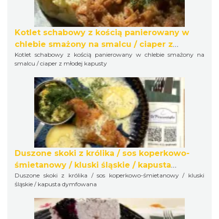
Kotlet schabowy z kością panierowany w
chlebie smażony na smalcu / ciaper z
Kotlet schabowy z kością panierowany w chlebie smażony na
młodej kapusty
smalcu / ciaper z młodej kapusty
Duszone skoki z królika / sos koperkowo-
śmietanowy / kluski śląskie / kapusta
Duszone skoki z królika / sos koperkowo-śmietanowy / kluski
dymfowana
śląskie / kapusta dymfowana