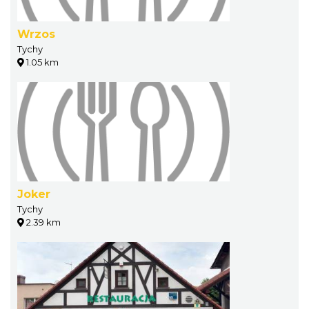
Wrzos
Tychy
1.05 km
Joker
Tychy
2.39 km