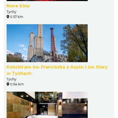
Nove Kino
Tychy
0.57 km
Kościół pw św. Franciszka z Asyżu i św. Klary
w Tychach
Tychy
0.64 km