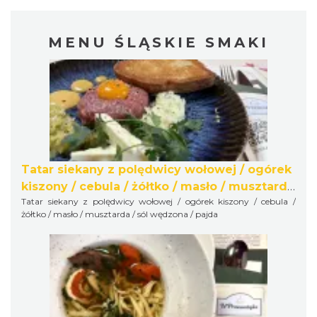
MENU ŚLĄSKIE SMAKI
Tatar siekany z polędwicy wołowej / ogórek
kiszony / cebula / żółtko / masło / musztarda
Tatar siekany z polędwicy wołowej / ogórek kiszony / cebula /
/ sól wędzona / pajda
żółtko / masło / musztarda / sól wędzona / pajda